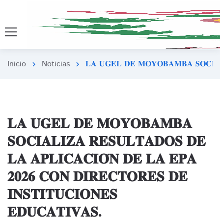
Inicio
Noticias
𝐋𝐀 𝐔𝐆𝐄𝐋 𝐃𝐄 𝐌𝐎𝐘𝐎𝐁𝐀𝐌𝐁𝐀 𝐒𝐎𝐂𝐈𝐀𝐋
chevron_right
chevron_right
𝐋𝐀 𝐔𝐆𝐄𝐋 𝐃𝐄 𝐌𝐎𝐘𝐎𝐁𝐀𝐌𝐁𝐀
𝐒𝐎𝐂𝐈𝐀𝐋𝐈𝐙𝐀 𝐑𝐄𝐒𝐔𝐋𝐓𝐀𝐃𝐎𝐒 𝐃𝐄
𝐋𝐀 𝐀𝐏𝐋𝐈𝐂𝐀𝐂𝐈𝐎́𝐍 𝐃𝐄 𝐋𝐀 𝐄𝐏𝐀
𝟐𝟎𝟐𝟔 𝐂𝐎𝐍 𝐃𝐈𝐑𝐄𝐂𝐓𝐎𝐑𝐄𝐒 𝐃𝐄
𝐈𝐍𝐒𝐓𝐈𝐓𝐔𝐂𝐈𝐎𝐍𝐄𝐒
𝐄𝐃𝐔𝐂𝐀𝐓𝐈𝐕𝐀𝐒.